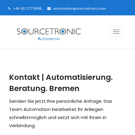
+49 421 277 9995
automation@sourcetronic.com
T
o
g
g
l
e
Kontakt | Automatisierung.
n
Beratung. Bremen
a
v
Senden Sie jetzt Ihre persönliche Anfrage. Das
i
Team Automation bearbeitet Ihr Anliegen
g
schnellstmöglich und setzt sich mit Ihnen in
a
Verbindung.
t